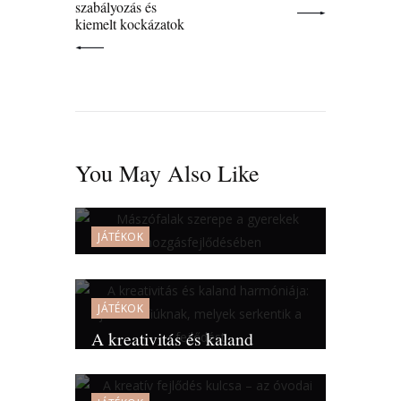
szabályozás és
kiemelt kockázatok
You May Also Like
JÁTÉKOK
Mászófalak szerepe a
gyerekek mozgásfejlődésében
JÁTÉKOK
A kreativitás és kaland
harmóniája: játékok fiúknak,
melyek serkentik a fejlődést