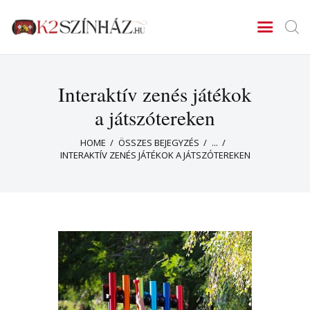
K2SZINHAZ
Lehull a lepel!
Interaktív zenés játékok
Főoldal
Műsor
a játszótereken
Hírek
HOME
ÖSSZES BEJEGYZÉS
...
Kapcsolat
INTERAKTÍV ZENÉS JÁTÉKOK A JÁTSZÓTEREKEN
Kategóriák