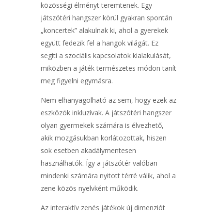
közösségi élményt teremtenek. Egy
játszótéri hangszer körül gyakran spontán
„koncertek” alakulnak ki, ahol a gyerekek
együtt fedezik fel a hangok világát. Ez
segíti a szociális kapcsolatok kialakulását,
miközben a játék természetes módon tanít
meg figyelni egymásra.
Nem elhanyagolható az sem, hogy ezek az
eszközök inkluzívak. A játszótéri hangszer
olyan gyermekek számára is élvezhető,
akik mozgásukban korlátozottak, hiszen
sok esetben akadálymentesen
használhatók. Így a játszótér valóban
mindenki számára nyitott térré válik, ahol a
zene közös nyelvként működik.
Az interaktív zenés játékok új dimenziót