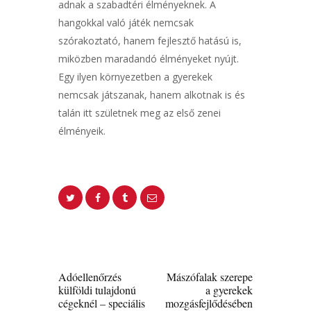
adnak a szabadtéri élményeknek. A
hangokkal való játék nemcsak
szórakoztató, hanem fejlesztő hatású is,
miközben maradandó élményeket nyújt.
Egy ilyen környezetben a gyerekek
nemcsak játszanak, hanem alkotnak is és
talán itt születnek meg az első zenei
élményeik.
Bejegyzés
navigáció
PREV POST
NEXT POST
Adóellenőrzés
Mászófalak szerepe
külföldi tulajdonú
a gyerekek
cégeknél – speciális
mozgásfejlődésében