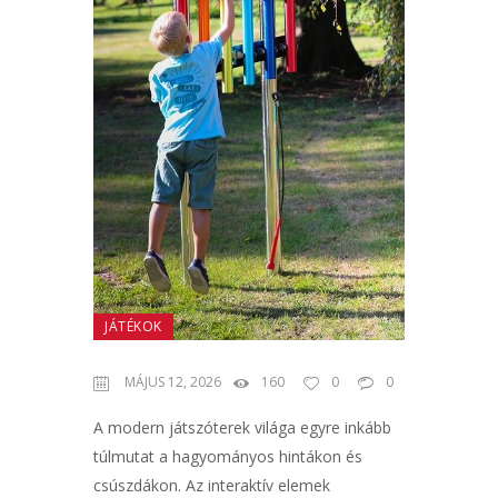
JÁTÉKOK
MÁJUS 12, 2026
160
0
0
A modern játszóterek világa egyre inkább
túlmutat a hagyományos hintákon és
csúszdákon. Az interaktív elemek