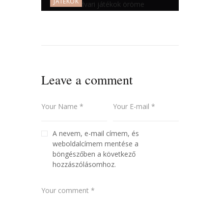
JÁTÉKOK
A kreatív fejlődés kulcsa – az
óvodai udvari játékok öröme
Leave a comment
A nevem, e-mail címem, és
weboldalcímem mentése a
böngészőben a következő
hozzászólásomhoz.