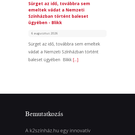
Sürget az idő, továbbra sem
emeltek vádat a Nemzeti
Színházban történt baleset
ügyében - Blikk
6 augusztus 2026
Sürget az idő, továbbra sem emeltek
vádat a Nemzeti Színházban történt
baleset ügyében Blikk
[...]
Bemutatkozás
A k2színház.hu egy innovatív