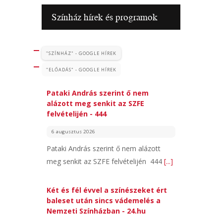
Színház hírek és programok
"SZÍNHÁZ" - GOOGLE HÍREK
"ELŐADÁS" - GOOGLE HÍREK
Pataki András szerint ő nem
alázott meg senkit az SZFE
felvételijén - 444
6 augusztus 2026
Pataki András szerint ő nem alázott
meg senkit az SZFE felvételijén 444
[...]
Két és fél évvel a színészeket ért
baleset után sincs vádemelés a
Nemzeti Színházban - 24.hu