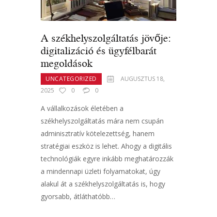
A székhelyszolgáltatás jövője:
digitalizáció és ügyfélbarát
megoldások
UNCATEGORIZED
AUGUSZTUS 18,
2025
0
0
A vállalkozások életében a
székhelyszolgáltatás mára nem csupán
adminisztratív kötelezettség, hanem
stratégiai eszköz is lehet. Ahogy a digitális
technológiák egyre inkább meghatározzák
a mindennapi üzleti folyamatokat, úgy
alakul át a székhelyszolgáltatás is, hogy
gyorsabb, átláthatóbb…